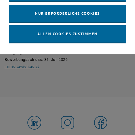
ULG Immobilienwirtschaft & Liegenschaftsmanagement
Modalitäten:
4 Semester, berufsbegleitend
NUR ERFORDERLICHE COOKIES
Zulassung:
Allgemeine Universitätsreife oder eine gleichwertige
Qualifikation
Abschluss:
Akademische/r Immobilienberater/in &
ALLEN COOKIES ZUSTIMMEN
Liegenschaftsmanager/in der TU Wien mit gewerblichen
Befähigungsnachweis (bei einschlägiger Berufserfahrung)
Lehrgangsstart:
13. Oktober 2026
Bewerbungsschluss:
31. Juli 2026
, öffnet eine externe URL in einem neuen Fenster
immo.tuwien.ac.at