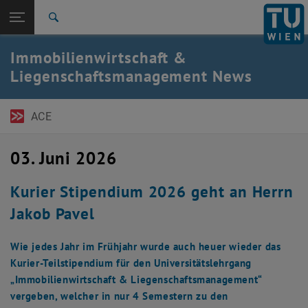
Seitennavigation öffnen
EN
TU Login
Suche
Zur 1. Menü Ebene
TU Wien Academy
Immobilienwirtschaft &
Zurück zur letzten Ebene:
Liegenschaftsmanagement News
Immobilienwirtschaft &
Zurück: Subseiten von Immobilienwirtschaft & Liegenschaftsmgmt. auf
Liegenschaftsmgmt.
News
ACE
03. Juni 2026
Kurier Stipendium 2026 geht an Herrn
Jakob Pavel
Wie jedes Jahr im Frühjahr wurde auch heuer wieder das
Kurier-Teilstipendium für den Universitätslehrgang
„Immobilienwirtschaft & Liegenschaftsmanagement“
vergeben, welcher in nur 4 Semestern zu den