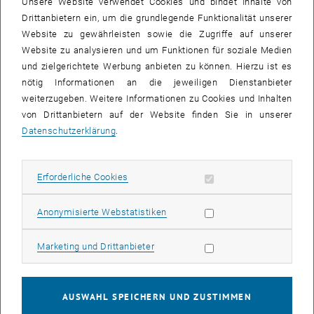
Unsere Website verwendet Cookies und bindet Inhalte von
Academy gratuliert sehr herzlich.
Drittanbietern ein, um die grundlegende Funktionalität unserer
Website zu gewährleisten sowie die Zugriffe auf unserer
4 abwechslungsreiche Semester
Website zu analysieren und um Funktionen für soziale Medien
Auf Herrn Pavel warten nun vier spannende Semester zu allen
und zielgerichtete Werbung anbieten zu können. Hierzu ist es
wichtigen Aspekten des Immobilienwesens. Der Lehrgang der seit
nötig Informationen an die jeweiligen Dienstanbieter
37-Jähriges besteht ist berufsbegleitet konzipiert und bietet neben
weiterzugeben. Weitere Informationen zu Cookies und Inhalten
dem breiten Erfahrungsschatz unserer renommierten Faculty auch
von Drittanbietern auf der Website finden Sie in unserer
wichtige Kontakte die für eine Karriere in der Immobilienbranche
Datenschutzerklärung
.
besonders wertvoll sind. Die kleinen Klassengrößen ermöglichen
eine optimale Studierbarkeit und die meisten unserer
Absovent_innen können den Abschluss „Akademische/r
Erforderliche Cookies zulassen
Erforderliche Cookies
Immobilienberater/in & Liegenschaftsmanager/in“ in der Regel
innerhalb der 4 regulären Semester abschließen.
Statistik Cookies zulassen
Anonymisierte Webstatistiken
Die Academy for Continuing Education (ACE) der TU Wien bedankt
sich beim Kurier für die nunmehr schon langjährige erfolgreiche
Marketing Cookies zulassen
Marketing und Drittanbieter
Zusammenarbeit im Zuge des Kurier-Stipendiums und freut sich
Herrn Jakob Pavel ab Oktober bei unserem Lehrgang im 4. Bezirk an
der TU begrüßen zu dürfen.
AUSWAHL SPEICHERN UND ZUSTIMMEN