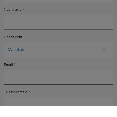
Nachname
*
Geschlecht
Email
*
Telefonkontakt
*