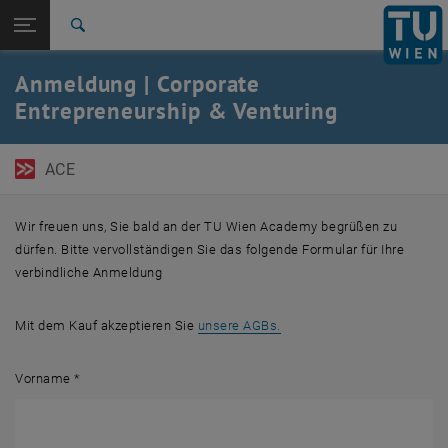
Seitennavigation öffnen
EN
TU Login
Suche
Zur 1. Menü Ebene
TU Wien Academy
Anmeldung | Corporate
Zurück zur letzten Ebene:
Entrepreneurship & Venturing
Corporate Entrepreneurship &
Zurück: Subseiten von Corporate Entrepreneurship & Venturing aufliste
Venturing
Corporate Entrepreneurship & Venturing | Anmeldung
ACE
Wir freuen uns, Sie bald an der TU Wien Academy begrüßen zu
dürfen. Bitte vervollständigen Sie das folgende Formular für Ihre
verbindliche Anmeldung
, öffnet in einem neuen Fen
Mit dem Kauf akzeptieren Sie
unsere AGBs.
Vorname
*