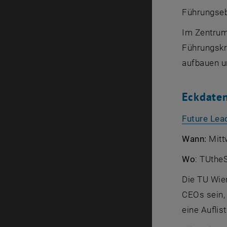
Führungseb
Im Zentrum
Führungskrä
aufbauen un
Eckdaten
Future Lea
Wann:
Mittw
Wo
: TUthe
Die TU Wie
CEOs sein, 
eine Aufli