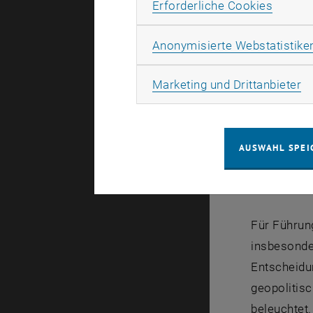
Erforde
Erforderliche Cookies
Anonymisierte Webstatistike
Ma
Marketing und Drittanbieter
AUSWAHL SPEI
Für Führun
insbesonder
Entscheidu
geopolitisc
beleuchtet.