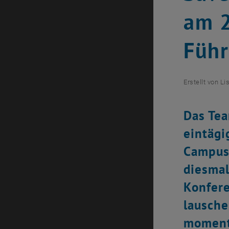
am 2
Führ
Erstellt von
Li
Das Tea
eintägi
Campusg
diesmal
Konfere
lausche
momenta