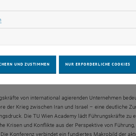
rliche Cookies zulassen
Statistik Cookies zulassen
n
rketing Cookies zulassen
CHERN UND ZUSTIMMEN
NUR ERFORDERLICHE COOKIES
gskräfte von international agierenden Unternehmen bedeut
e der Krieg zwischen Iran und Israel – eine deutliche Z
ngsdruck. Die TU Wien Academy lädt Führungskräfte zu ei
he Krisen und Konflikte aus der Perspektive von Führung,
 Die Konferenz verbindet ein fundiertes Makrobild der ak