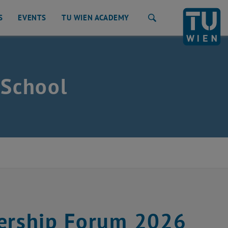
S
EVENTS
TU WIEN ACADEMY
Suche
School
dership Forum 2026