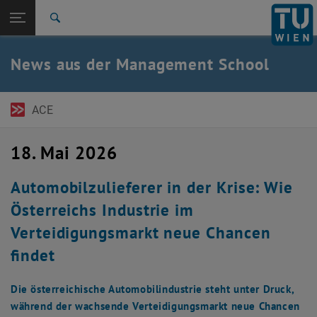
Seitennavigation öffnen
EN
TU Login
Suche
Zur 1. Menü Ebene
TU Wien Academy
News aus der Management School
Zurück zur letzten Ebene:
MBA-Programme
Zurück: Subseiten von MBA-Programme auflisten
News
ACE
18. Mai 2026
Automobilzulieferer in der Krise: Wie
Österreichs Industrie im
Verteidigungsmarkt neue Chancen
findet
Die österreichische Automobilindustrie steht unter Druck,
während der wachsende Verteidigungsmarkt neue Chancen