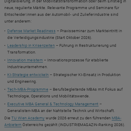
Digitalisierung, in der Mobilitätstransformation oder beim Einstieg in
neue, regulierte Märkte. Relevante Programme und Seminare für
Entscheider:innen aus der Automobil- und Zulieferindustrie sind
unter anderem:
Defense Market Readiness
– Praxisseminar zum Markteintritt in
die Verteidigungsindustrie (Start Oktober 2026).
Leadership in Krisenzeiten
– Führung in Restrukturierung und
Transformation.
Innovation meistern
– Innovationsprozesse für etablierte
Industrieunternehmen.
KI-Strategie entwickeln
– Strategischer KI-Einsatz in Produktion
und Engineering.
Tech-MBA-Programme
– Berufsbegleitende MBAs mit Fokus auf
Technologie, Operations und Mobilitätswende.
Executive MBA General & Technology Management
–
Generalisten-MBA an der Nahtstelle Technik und Wirtschaft.
, öffnet eine externe URL in einem neuen Fenste
Die
TU Wien Academy
wurde 2026 erneut zu den führenden
MBA-
Anbietern
Österreichs gezählt (INDUSTRIEMAGAZIN-Ranking 2026).