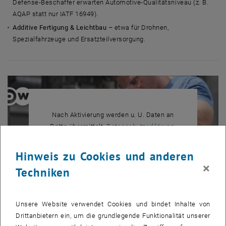
Defense-Beschaffer erwarten Automotive-Qualitätsniveau (z. B.
AQAP statt nur IATF 16949).
Additive Fertigung & Leichtbau
– etwa für Drohnen,
Spezialfahrzeuge und Ersatzteilversorgung.
Nach Aktivierung werden u. U. Daten an
, öffnet in eine
Dritte übermittelt.
Datenschutzerklärung.
Hinweis zu Cookies und anderen
×
YOUTUBE VIDEO "DEFENSE
ABSPIELEN
Techniken
Unsere Website verwendet Cookies und bindet Inhalte von
Drittanbietern ein, um die grundlegende Funktionalität unserer