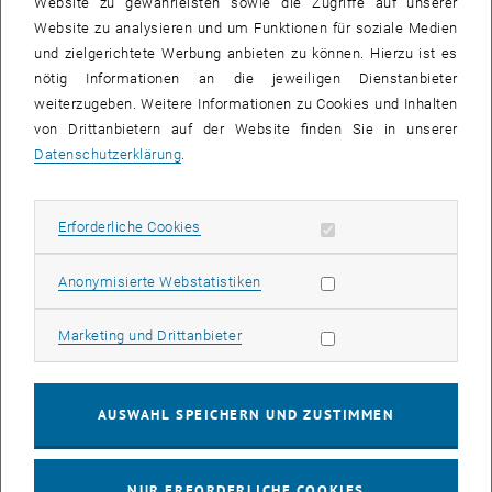
Website zu gewährleisten sowie die Zugriffe auf unserer
Defense industry: An opportunity for automotive
suppliers? | DW News
Website zu analysieren und um Funktionen für soziale Medien
und zielgerichtete Werbung anbieten zu können. Hierzu ist es
nötig Informationen an die jeweiligen Dienstanbieter
Was unterscheidet den Verteidigungsmarkt vom
weiterzugeben. Weitere Informationen zu Cookies und Inhalten
von Drittanbietern auf der Website finden Sie in unserer
Automotive-Markt?
Datenschutzerklärung
.
Der Markteintritt ist nicht trivial. Wer aus der
Automobilzulieferindustrie kommt, sollte vier zentrale Unterschiede
Erforderliche Cookies zulassen
Erforderliche Cookies
einkalkulieren:
Statistik Cookies zulassen
Anonymisierte Webstatistiken
Regulatorik & Exportkontrolle:
Dual-Use-Verordnung der EU,
nationales Außenwirtschaftsrecht, ITAR-Berührungspunkte.
Marketing Cookies zulassen
Marketing und Drittanbieter
Beschaffungslogik:
Lange Vertriebszyklen, Public Procurement,
Konsortialgeschäft statt OEM-Direktgeschäft.
Sicherheitsanforderungen:
Personen- und
AUSWAHL SPEICHERN UND ZUSTIMMEN
Anlagensicherheitsfreigaben, Cyberresilienz nach NIS-2 und
sektoralen Standards.
Ethik und Compliance:
Klare Governance, ESG-Konformität trotz
NUR ERFORDERLICHE COOKIES