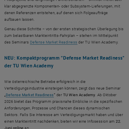
klar abgegrenzte Komponenten- oder Subsystem-Lieferungen, mit
denen Referenzen entstehen, auf denen sich Folgeaufträge
aufbauen lassen.
Genau diese Schritte – von der ersten strategischen Überlegung bis
zum belastbaren Markteintritts-Fahrplan – stehen im Mittelpunkt
, öffnet eine externe URL in 
des Seminars
Defense Market Readiness
der TU Wien Academy.
NEU: Kompaktprogramm "Defense Market Readiness"
der TU Wien Academy
Wie österreichische Betriebe erfolgreich in die
Verteidigungsindustrie einsteigen können, zeigt das neue Seminar
„
Defense Market Readiness
“
der
TU Wien Academy
. Ab Oktober
2026 bietet das Programm praxisnahe Einblicke in die spezifischen
Anforderungen, Prozesse und Chancen dieses dynamischen
Sektors. Falls Sie Interesse am Verteidigungsmarkt haben und über
einen Markteintritt nachdenken, bieten wir eine Infosession am
22.
Juni online
an.