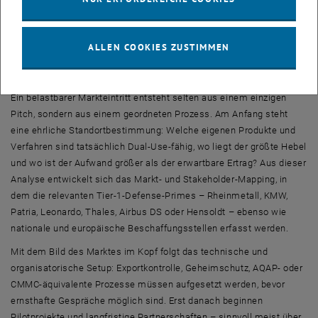
Defense-Engagement, glaubwürdige Stakeholder-
Kommunikation.
ALLEN COOKIES ZUSTIMMEN
Wie Zulieferer den Einstieg in den
Verteidigungsmarkt strukturiert angehen
Ein belastbarer Markteintritt entsteht selten aus einem einzigen
Pitch, sondern aus einem geordneten Prozess. Am Anfang steht
eine ehrliche Standortbestimmung: Welche eigenen Produkte und
Verfahren sind tatsächlich Dual-Use-fähig, wo liegt der größte Hebel
und wo ist der Aufwand größer als der erwartbare Ertrag? Aus dieser
Analyse entwickelt sich das Markt- und Stakeholder-Mapping, in
dem die relevanten Tier-1-Defense-Primes – Rheinmetall, KMW,
Patria, Leonardo, Thales, Airbus DS oder Hensoldt – ebenso wie
nationale und europäische Beschaffungsstellen erfasst werden.
Mit dem Bild des Marktes im Kopf folgt das technische und
organisatorische Setup: Exportkontrolle, Geheimschutz, AQAP- oder
CMMC-äquivalente Prozesse müssen aufgesetzt werden, bevor
ernsthafte Gespräche möglich sind. Erst danach beginnen
Pilotprojekte und langfristige Partnerschaften – sinnvoll meist über