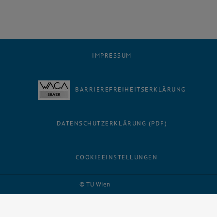
IMPRESSUM
BARRIEREFREIHEITSERKLÄRUNG
DATENSCHUTZERKLÄRUNG (PDF)
COOKIEEINSTELLUNGEN
Facebook
LinkedIn
YouTube
Instagram
Bluesky
© TU Wien
# 14147