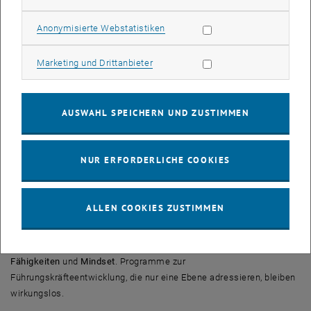
Statistik Cookies zulassen
Anonymisierte Webstatistiken
Marketing Cookies zulassen
Marketing und Drittanbieter
AUSWAHL SPEICHERN UND ZUSTIMMEN
NUR ERFORDERLICHE COOKIES
Leadership Development: Fähigkeiten und Mindset
systematisch entwickeln
ALLEN COOKIES ZUSTIMMEN
Die Wirksamkeit von Führung hängt von zwei Ebenen ab:
Fähigkeiten
und
Mindset
. Programme zur
Führungskräfteentwicklung, die nur eine Ebene adressieren, bleiben
wirkungslos.