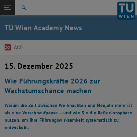
Seitennavigation öffnen
EN
TU Login
Suche
ACE Newsletter
Austrian Management Review
Expert Talks
Pressemitteilungen
Zur 1. Menü Ebene
TU Wien Academy
TU Wien Academy News
Zurück zur letzten Ebene:
TU Wien Startseite
Zurück: Subseiten von TU Wien Startseite auflisten
News
ACE
ACE Newsletter
Austrian Management Review
Expert Talks
15. Dezember 2025
Pressemitteilungen
Wie Führungskräfte 2026 zur
Wachstumschance machen
Warum die Zeit zwischen Weihnachten und Neujahr mehr ist
als eine Verschnaufpause – und wie Sie die Reflexionsphase
nutzen, um Ihre Führungswirksamkeit systematisch zu
entwickeln.