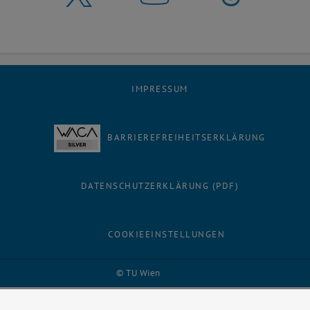
IMPRESSUM
BARRIEREFREIHEITSERKLÄRUNG
DATENSCHUTZERKLÄRUNG (PDF)
COOKIEEINSTELLUNGEN
Facebook
LinkedIn
YouTube
Instagram
Bluesky
© TU Wien
# 8098