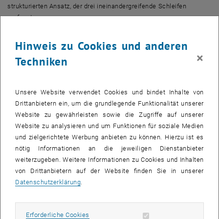
strukturierten Ansatz, der drei ineinandergreifende Schleifen
umfasst:
Loop 1 – Planung:
Reflexion im Führungskreis, Definition der
Hinweis zu Cookies und anderen
Veränderungsziele, Identifikation von Widerständen und
×
Unterstützern.
Techniken
Loop 2 – Aktivierung:
Arbeit in Projektteams, Übersetzung der
strategischen Ziele in operative Maßnahmen, erste
Umsetzungsschritte.
Unsere Website verwendet Cookies und bindet Inhalte von
Drittanbietern ein, um die grundlegende Funktionalität unserer
Loop 3 – Verankerung:
Organisationsweite Implementierung,
Website zu gewährleisten sowie die Zugriffe auf unserer
Integration in Strukturen, Prozesse und Kultur.
Website zu analysieren und um Funktionen für soziale Medien
Jeder Loop adressiert dabei alle vier Leistungsdimensionen: die
und zielgerichtete Werbung anbieten zu können. Hierzu ist es
Entwicklung neuer Ansätze (Enhancement), die Einbindung der
nötig Informationen an die jeweiligen Dienstanbieter
Betroffenen (Engagement), die Anpassung von Strukturen
weiterzugeben. Weitere Informationen zu Cookies und Inhalten
(Execution) und die Sicherung der Ergebnisse (Enforcement).
von Drittanbietern auf der Website finden Sie in unserer
Der Unterschied zu klassischen Neujahrsvorsätzen liegt auf der
Datenschutzerklärung
.
Hand: Statt einem vagen „Ich will besser führen" steht ein konkreter,
wissenschaftlich fundierter Entwicklungsplan.
Erforderliche Cookies zulassen
Erforderliche Cookies
Subseiten von Austrian