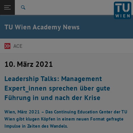
Seitennavigation öffnen
EN
TU Login
Suche
ACE Newsletter
Austrian Management Review
Expert Talks
Pressemitteilungen
Zur 1. Menü Ebene
TU Wien Academy
TU Wien Academy News
Zurück zur letzten Ebene:
TU Wien Startseite
Zurück: Subseiten von TU Wien Startseite auflisten
News
ACE
ACE Newsletter
Austrian Management Review
Expert Talks
10. März 2021
Pressemitteilungen
Leadership Talks: Management
Expert_innen sprechen über gute
Führung in und nach der Krise
Wien, März 2021 – Das Continuing Education Center der TU
Wien gibt klugen Köpfen in einem neuen Format gefragte
Impulse in Zeiten des Wandels.