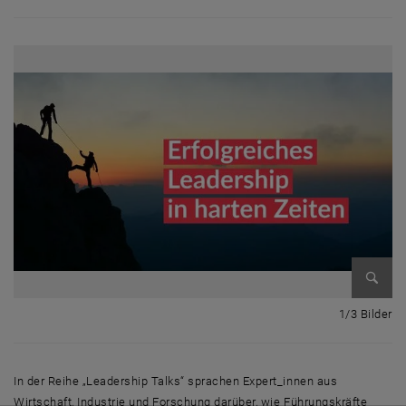
Bild v
1 
1/3 Bilder
In der Reihe „Leadership Talks“ sprachen Expert_innen aus
Wirtschaft, Industrie und Forschung darüber, wie Führungskräfte