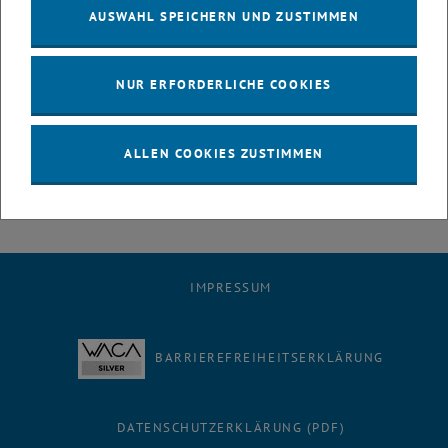
AUSWAHL SPEICHERN UND ZUSTIMMEN
& People, Universität der Bundeswehr München
Lesen Sie weiter:
NUR ERFORDERLICHE COOKIES
Routinen in der agilen Projektarbeit
PDF
1 MB
, herunterladen
ALLEN COOKIES ZUSTIMMEN
IMPRESSUM
BARRIEREFREIHEITSERKLÄRUNG
DATENSCHUTZERKLÄRUNG (PDF)