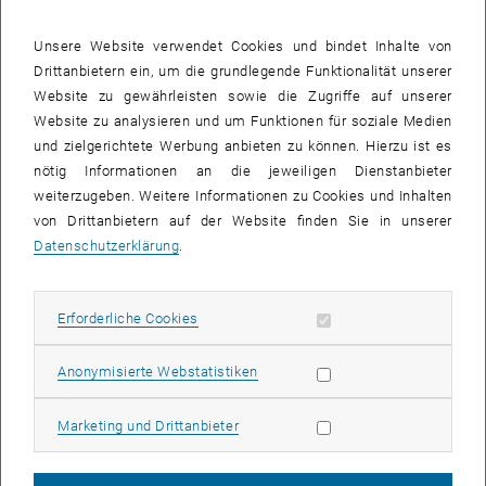
Projektarbeit zeigt, dass die Agilität eines Projekts nicht allein von
Personen- und Kontextfaktoren abhängt, sondern vor allem davon,
Unsere Website verwendet Cookies und bindet Inhalte von
wie gut es gelingt, voneinander abhängige Routinen zu koordinieren.
Drittanbietern ein, um die grundlegende Funktionalität unserer
Überraschend ist dabei: Die vermeintlich flexible Ausführung
Website zu gewährleisten sowie die Zugriffe auf unserer
einzelner Routinen führt zu starken Einschränkungen der
Website zu analysieren und um Funktionen für soziale Medien
Gesamtagilität des Projekts. Die Zusammenhänge zwischen der
und zielgerichtete Werbung anbieten zu können. Hierzu ist es
Ausführung einzelner Routinen und den Auswirkungen auf
nötig Informationen an die jeweiligen Dienstanbieter
Projektebene sind komplex – sollten in der Praxis jedoch deutlich
weiterzugeben. Weitere Informationen zu Cookies und Inhalten
stärker berücksichtigt werden.
von Drittanbietern auf der Website finden Sie in unserer
Datenschutzerklärung
.
Über die Autoren
Patrick Sailer
Professor für Organisation, Management und
Erforderliche Cookies zulassen
Erforderliche Cookies
Wirtschaftspsychologie, Hochschule Fresenius München
Stephan Kaiser
Statistik Cookies zulassen
Anonymisierte Webstatistiken
Universitätsprofessor am Institut für Organization, Strategy &
People, Universität der Bundeswehr München
Marketing Cookies zulassen
Marketing und Drittanbieter
Georg Loscher
Wissenschaftlicher Mitarbeiter am Institut für Organization, Strategy