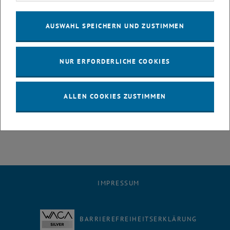
Walter S.A. Schwaiger
Universitätsprofessor am Institut für Managementwissenschaften,
AUSWAHL SPEICHERN UND ZUSTIMMEN
TU Wien
Lesen Sie weiter:
NUR ERFORDERLICHE COOKIES
Aktivitätsbasierte Standard-Kosten- &
PDF
1 MB
, herunterladen
Treibhausgas-Rechnung
ALLEN COOKIES ZUSTIMMEN
IMPRESSUM
BARRIEREFREIHEITSERKLÄRUNG