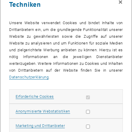
×
Techniken
Die Corporate Sustainability Reporting Directive (CSRD) verpflichtet
Unternehmen nicht nur zur Offenlegung ihrer aktuellen
Treibhausgas-Emissionen, sondern auch zur transparenten
Unsere Website verwendet Cookies und bindet Inhalte von
Darstellung angestrebter Reduktionsziele und der eingesetzten
Drittanbietern ein, um die grundlegende Funktionalität unserer
Steuerungsmaßnahmen. Dieser Beitrag zeigt, wie sich diese
Website zu gewährleisten sowie die Zugriffe auf unserer
Anforderungen über eine „aktivitätsbasierte Standard-Kosten- und
Website zu analysieren und um Funktionen für soziale Medien
THG-Rechnung" bewerkstelligen lassen. Die vorgestellte Methode
und zielgerichtete Werbung anbieten zu können. Hierzu ist es
verknüpft aktivitätsbasiert gemessene Ressourceneinsätze mit
nötig Informationen an die jeweiligen Dienstanbieter
technischen Leistungsprofilen und Emissionsfaktoren – und
weiterzugeben. Weitere Informationen zu Cookies und Inhalten
integriert so die THG-Rechnung in ein einheitliches Rechenwerk der
von Drittanbietern auf der Website finden Sie in unserer
Unternehmenssteuerung. Zentrale Konzepte sind das 3-Hebel-THG-
Datenschutzerklärung
.
Managementmodell, die energiebasierte THG-Metrik sowie die
Environmental-Liability-Rechnung für vorgelagerte
Wertschöpfungsstufen.
Erforderliche Cookies zulassen
Erforderliche Cookies
Über die Autoren
Statistik Cookies zulassen
Anonymisierte Webstatistiken
Josef Baumüller
Universitätsassistent am Institut für Managementwissenschaften,
Marketing Cookies zulassen
Marketing und Drittanbieter
TU Wien