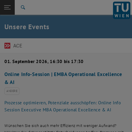
Seitennavigation öffnen
EN
TU Login
Suche
Zur 1. Menü Ebene
TU Wien Academy
Unsere Events
Zurück zur letzten Ebene:
Events
Zurück: Subseiten von Events auflisten
Detail
ACE
01. September 2026, 16:30 bis 17:30
Online Info-Session | EMBA Operational Excellence
& AI
ANDERE
Prozesse optimieren, Potenziale ausschöpfen: Online Info
Session Executive MBA Operational Excellence & AI
Wünschen Sie sich auch mehr Effizienz mit weniger Aufwand?