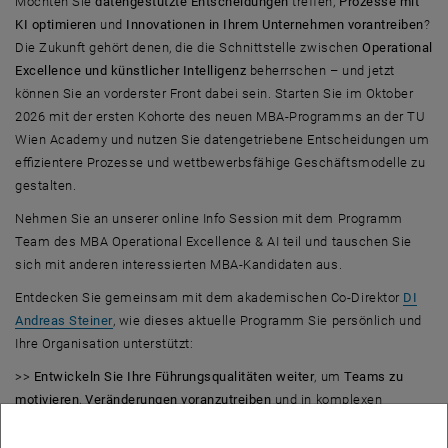
Möchten Sie
datengestützte Entscheidungen
treffen,
Prozesse mit
KI optimieren
und
Innovationen in Ihrem Unternehmen vorantreiben
?
Die Zukunft gehört denen, die die Schnittstelle zwischen
Operational
Excellence und künstlicher Intelligenz
beherrschen – und jetzt
können Sie an vorderster Front dabei sein. Starten Sie im Oktober
2026 mit der ersten Kohorte des neuen MBA-Programms an der TU
Wien Academy und nutzen Sie datengetriebene Entscheidungen um
effizientere Prozesse und wettbewerbsfähige Geschäftsmodelle zu
gestalten.
Nehmen Sie an unserer online Info Session mit dem Programm
Team des MBA Operational Excellence & AI teil und tauschen Sie
sich mit anderen interessierten MBA-Kandidaten aus.
Entdecken Sie gemeinsam mit dem akademischen Co-Direktor
DI
Andreas Steiner
, wie dieses aktuelle Programm Sie persönlich und
Ihre Organisation unterstützt:
>>
Entwickeln Sie Ihre Führungsqualitäten weiter
, um
Teams zu
motivieren
,
Veränderungen voranzutreiben
und in komplexen
Umgebungen
mit Weitblick zu führen
.