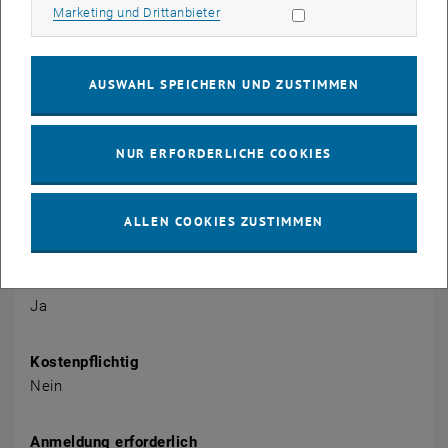
Marketing Cookies zulassen
Marketing und Drittanbieter
Veranstaltung Details
Veranstaltungsort
Online
AUSWAHL SPEICHERN UND ZUSTIMMEN
via Zoom
NUR ERFORDERLICHE COOKIES
Veranstalter
TU Wien Academy
Mag. Monika Huemayer
ALLEN COOKIES ZUSTIMMEN
mba@tuwien.ac.at
Öffentlich
Ja
Kostenpflichtig
Nein
Anmeldung erforderlich