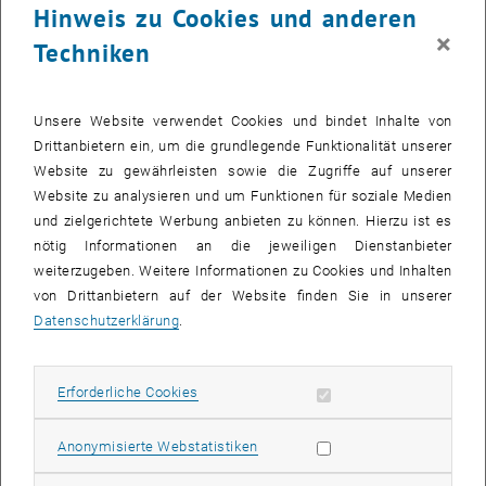
>>
Stärken Sie Ihr strategisches Denken
– bringen Sie Technologie
Hinweis zu Cookies und anderen
und klare Geschäftszielen in Einklang und verbessern Sie Ihre
×
Techniken
Kenntnisse in Wirtschaft, Finanzwesen und Management.
>>
Überbrücken Sie die Kluft zwischen Technologie und
Management
mit einem besseren Verständnis für KI-gesteuerte
Unsere Website verwendet Cookies und bindet Inhalte von
Entscheidungsfindung
Drittanbietern ein, um die grundlegende Funktionalität unserer
Website zu gewährleisten sowie die Zugriffe auf unserer
>>
Übernehmen Sie Führung bei digitale Transformationsprozessen
Website zu analysieren und um Funktionen für soziale Medien
und führen Sie Ihre Organisation zu
operativer Exzellenz
und zielgerichtete Werbung anbieten zu können. Hierzu ist es
Wann? Dienstag 1. September 2026 von 16:30 bis 17:30 Uhr MESZ
nötig Informationen an die jeweiligen Dienstanbieter
weiterzugeben. Weitere Informationen zu Cookies und Inhalten
Wo? Online, via ZOOM
von Drittanbietern auf der Website finden Sie in unserer
Wie? Session in English, bitte melden Sie sich hier kostenlos an, um
Datenschutzerklärung
.
den ZOOM link zu erhalten
Jetzt anmelden
Erforderliche Cookies zulassen
Erforderliche Cookies
Statistik Cookies zulassen
Anonymisierte Webstatistiken
KALENDEREINTRAG