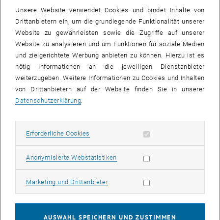
Key Facts:
Unsere Website verwendet Cookies und bindet Inhalte von
Donnerstag 11.06.2026
Drittanbietern ein, um die grundlegende Funktionalität unserer
8:30-9:30 Uhr
Website zu gewährleisten sowie die Zugriffe auf unserer
Website zu analysieren und um Funktionen für soziale Medien
TU Wien Academy
und zielgerichtete Werbung anbieten zu können. Hierzu ist es
Argentinierstraße 8/E017, 3. Stock
nötig Informationen an die jeweiligen Dienstanbieter
Language: Englisch und Deutsch
weiterzugeben. Weitere Informationen zu Cookies und Inhalten
von Drittanbietern auf der Website finden Sie in unserer
Datenschutzerklärung
.
KALENDEREINTRAG
Veranstaltung Details
Erforderliche Cookies zulassen
Erforderliche Cookies
Veranstaltungsort
TU Wien Academy
Statistik Cookies zulassen
Anonymisierte Webstatistiken
1040 Wien
ARGENTINIERSTRASSE 8 E017
Marketing Cookies zulassen
Marketing und Drittanbieter
Veranstalter
AUSWAHL SPEICHERN UND ZUSTIMMEN
TU Wien Academy