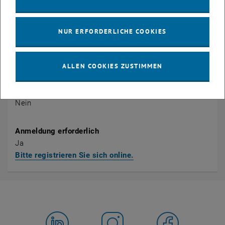
TU Wien Academy
mba@tuwien.ac.at
NUR ERFORDERLICHE COOKIES
Öffentlich
Nein
ALLEN COOKIES ZUSTIMMEN
Kostenpflichtig
Nein
Anmeldung erforderlich
Ja
Bitte registrieren Sie sich online.