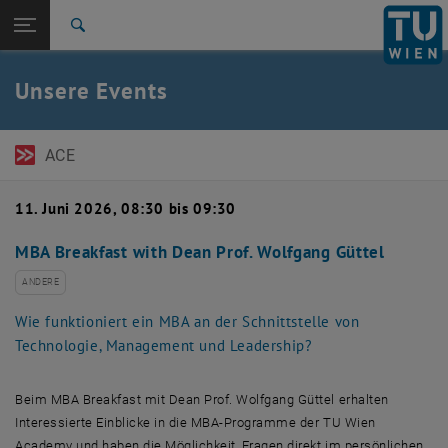
Seitennavigation öffnen
EN
TU Login
Suche
Zur 1. Menü Ebene
TU Wien Academy
Unsere Events
Zurück zur letzten Ebene:
Events
Zurück: Subseiten von Events auflisten
Detail
ACE
11. Juni 2026, 08:30 bis 09:30
MBA Breakfast with Dean Prof. Wolfgang Güttel
ANDERE
Wie funktioniert ein MBA an der Schnittstelle von
Technologie, Management und Leadership?
Beim MBA Breakfast mit Dean Prof. Wolfgang Güttel erhalten
Interessierte Einblicke in die MBA-Programme der TU Wien
Academy und haben die Möglichkeit, Fragen direkt im persönlichen