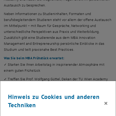
Austausch zu besprechen.
Neben Informationen zu Studieninhalten, Formaten und
berufsbegleitendem Studieren steht vor allem der offene Austausch
im Mittelpunkt – mit Raum für Gespräche, Networking und
unterschiedliche Perspektiven aus Praxis und Weiterbildung.
Zusätzlich gibt eine Studierende aus dem MBA Innovation
Management and Entrepreneurship persönliche Einblicke in das
Studium und teilt praxisnahe Best Practices.
Was Sie beim MBA Frühstück erwartet:
✓ Starten Sie Ihren Arbeitstag in inspirierender Atmosphäre mit
einem guten Frühstück
✓ Treffen Sie Prof. Wolfgang Güttel, Dekan der TU Wien Academy
✓ Gewinnen Sie Einblicke in die akademische Landschaft unserer
MBAs
Hinweis zu Cookies und anderen
×
✓ Vernetzen Sie sich mit Gleichgesinnten
Techniken
✓ Erfahren Sie mehr über das Curriculum & den Aufnahmeprozess