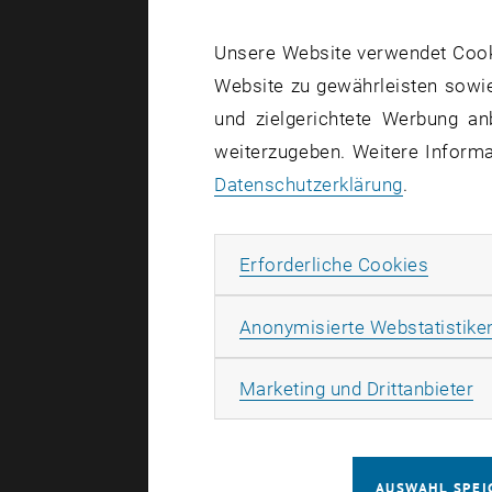
Programm
Unsere Website verwendet Cookie
Website zu gewährleisten sowie
Karriere
und zielgerichtete Werbung an
Modulare
weiterzugeben. Weitere Informat
Zulassun
Datenschutzerklärung
.
Netzwerk
Die Session
Erforde
Erforderliche Cookies
Management
Anonymisierte Webstatistike
Ma
Marketing und Drittanbieter
Veranstal
Veranstal
Online
AUSWAHL SPEI