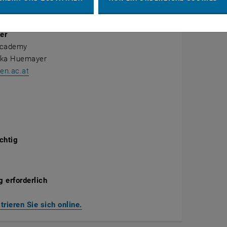
er
Academy
ika Huemayer
n.ac.at
chtig
 erforderlich
strieren Sie sich online.