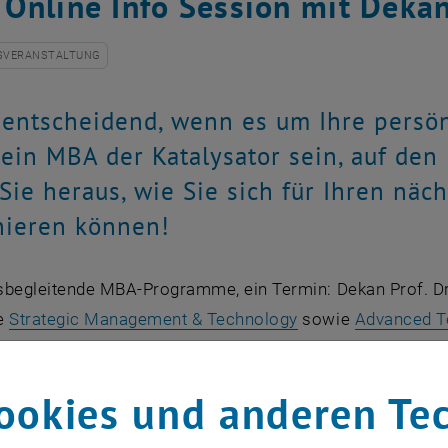
Online Info Session mit Dekan 
SVERANSTALTUNG
 entscheidend, wenn es um Ihre persön
ein MBA der Katalysator sein, auf den 
Sie heraus, wie Sie sich für Ihren näch
nieren können!
sbegleitende MBA-Programme, ein Termin: Dekan Prof. Dr.
e
Strategic Management & Technology
sowie
Advanced T
verbinden technologische Expertise mit Managementkom
äfte, die strategische Verantwortung übernehmen möcht
ookies und anderen Te
amm der Info-Session: