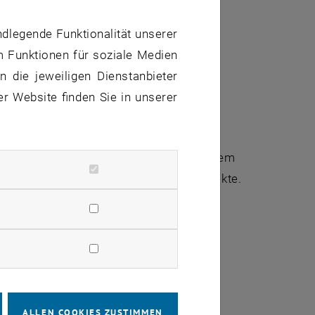
iden MBA-Programme
ndlegende Funktionalität unserer
m Funktionen für soziale Medien
 dem Abschluss
 die jeweiligen Dienstanbieter
dung
er Website finden Sie in unserer
tte
ihre technische Kompetenz mit strategischem
enwechsel oder unternehmerische Projekte.
ALLEN COOKIES ZUSTIMMEN