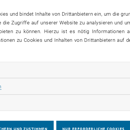
vergleich:
Unterschiede und Gemeinsamkeiten der be
s und bindet Inhalte von Drittanbietern ein, um die gru
 die Zugriffe auf unserer Website zu analysieren und u
perspektiven:
Konkrete Entwicklungsmöglichkeiten nach
bieten zu können. Hierzu ist es nötig Informationen an
r Aufbau:
Vereinbarkeit von Beruf, Familie und Weiterbil
ionen zu Cookies und Inhalten von Drittanbietern auf d
gsprozess:
Anforderungen, Bewerbung und nächste Schri
:
Internationale Kontakte und Austausch mit Alumni
 richtet sich an karriereorientierte Professionals, die 
rliche Cookies zulassen
 verbinden wollen – ob für Führungspositionen, Branch
Statistik Cookies zulassen
n
KALENDEREINTRAG
rketing Cookies zulassen
tung Details
tungsort
CHERN UND ZUSTIMMEN
NUR ERFORDERLICHE COOKIES