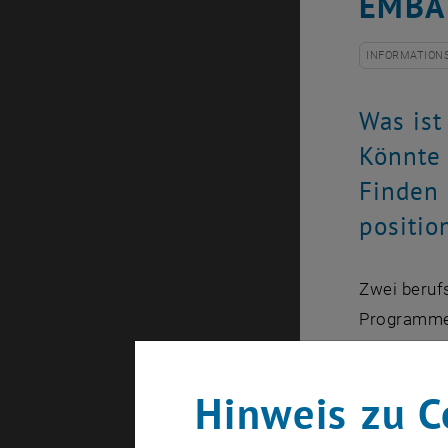
EMBA 
INFORMATION
Was ist
Könnte 
Finden 
positio
Zwei beruf
Programm
Programme 
Führungskr
Hinweis zu C
Progr