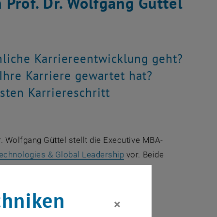
Prof. Dr. Wolfgang Güttel
liche Karriereentwicklung geht?
Ihre Karriere gewartet hat?
sten Karriereschritt
 Wolfgang Güttel stellt die Executive MBA-
echnologies & Global Leadership
vor. Beide
petenz und richten sich an Fach- und
en.
chniken
×