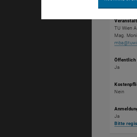
via Zoom
Veranstalt
TU Wien 
Mag. Mon
mba@tuwie
Öffentlich
Ja
Kostenpfli
Nein
Anmeldung
Ja
Bitte regi