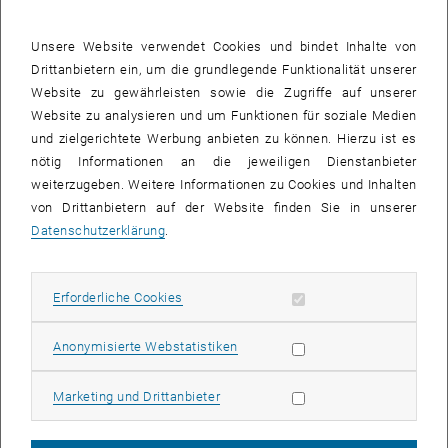
, öffnet e
Treffpunkt:
um 16:30 Uhr bei der
38A-Busstation Kahlenberg
Unsere Website verwendet Cookies und bindet Inhalte von
Gemeinsam wandern wir den Kahlenberg hinab und lassen den
Drittanbietern ein, um die grundlegende Funktionalität unserer
, öffnet eine externe URL in einem neu
Abend beim
Heurigen Kierlinger
in Nussdorf ausklingen. Unsere
Website zu gewährleisten sowie die Zugriffe auf unserer
Community ist herzlich zum gemütlichen Plaudern und
Website zu analysieren und um Funktionen für soziale Medien
ungezwungenen Netzwerken eingeladen.
und zielgerichtete Werbung anbieten zu können. Hierzu ist es
nötig Informationen an die jeweiligen Dienstanbieter
Melden Sie sich frühzeitig an, jedoch
spätestens bis DI, 25. August
weiterzugeben. Weitere Informationen zu Cookies und Inhalten
2026
. Die verfügbaren Plätze sind auf 50 begrenzt und werden in der
von Drittanbietern auf der Website finden Sie in unserer
Reihenfolge der Anmeldungen vergeben.
Datenschutzerklärung
.
Wir freuen uns auf einen unvergesslichen Tag mit unserer
Community!
Erforderliche Cookies zulassen
Erforderliche Cookies
Anmeldung Weinwanderung 2026
Statistik Cookies zulassen
Anonymisierte Webstatistiken
Marketing Cookies zulassen
Marketing und Drittanbieter
Anrede