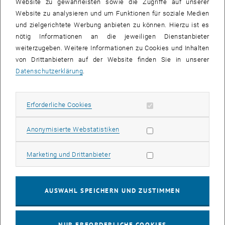
Website zu gewährleisten sowie die Zugriffe auf unserer
Getreidemarkt 9, 1060 Wien
Website zu analysieren und um Funktionen für soziale Medien
und zielgerichtete Werbung anbieten zu können. Hierzu ist es
Für die Verpflegung ist gesorgt. Wir weisen Sie darauf hin, dass wir
nötig Informationen an die jeweiligen Dienstanbieter
pro Haferl einen Beitrag von €10,00 verrechnen werden. Die
weiterzugeben. Weitere Informationen zu Cookies und Inhalten
Gesamteinnahmen werden einem gemeinnützigen Verein
von Drittanbietern auf der Website finden Sie in unserer
gespendet. Um die Planung zu erleichtern, ersuchen wir um
Datenschutzerklärung
.
Anmeldung bis DI 24. November 2026
.
Erforderliche Cookies zulassen
Wir freuen uns auf einen vorweihnachtlichen Abend mit unserer
Erforderliche Cookies
Community!
Statistik Cookies zulassen
Anonymisierte Webstatistiken
Anmeldung Advent an der TU Wien 2026
Marketing Cookies zulassen
Marketing und Drittanbieter
Anrede
AUSWAHL SPEICHERN UND ZUSTIMMEN
Vorname
NUR ERFORDERLICHE COOKIES