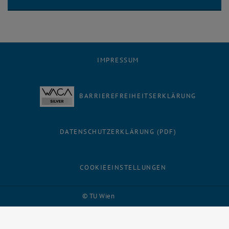
IMPRESSUM
BARRIEREFREIHEITSERKLÄRUNG
DATENSCHUTZERKLÄRUNG (PDF)
COOKIEEINSTELLUNGEN
Facebook
LinkedIn
YouTube
Instagram
Bluesky
© TU Wien
# 135080