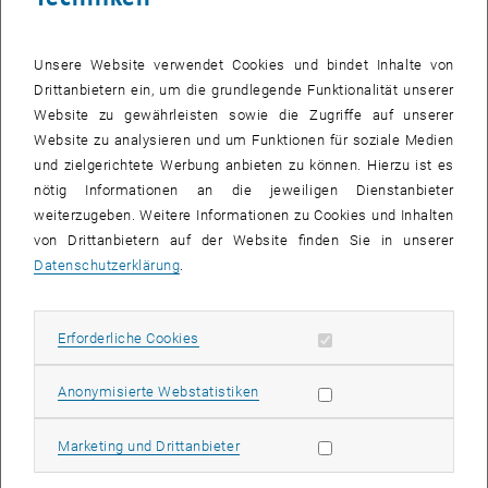
Im Rahmen des Programms konnte ich insbesondere sehr viel
Know-how über Lean Management und Industrie 4.0 aufbauen.
Dieses Wissen hat mir bei der Definition und der Umsetzung
Unsere Website verwendet Cookies und bindet Inhalte von
strategischer Programme zur Erzielung ausgezeichneter
Drittanbietern ein, um die grundlegende Funktionalität unserer
Geschäftsresultate sehr geholfen.
Website zu gewährleisten sowie die Zugriffe auf unserer
Website zu analysieren und um Funktionen für soziale Medien
Und was war die größte Herausforderung auf Ihrem bisherigen
und zielgerichtete Werbung anbieten zu können. Hierzu ist es
Berufsweg?
nötig Informationen an die jeweiligen Dienstanbieter
Ich habe in meinem Berufsleben schon sehr viele, sehr
weiterzugeben. Weitere Informationen zu Cookies und Inhalten
anspruchsvolle Situationen erlebt. Diese konnte ich durch sehr viel
von Drittanbietern auf der Website finden Sie in unserer
Einsatz, Leidenschaft, Zielorientierung und in intensiver
Datenschutzerklärung
.
Zusammenarbeit mit meinem Team immer wieder erfolgreich
bewältigen. Ich bin überzeugt davon, dass wir mit jeder
Problembewältigung erfahrener und stärker werden.
Erforderliche Cookies zulassen
Erforderliche Cookies
In welcher Hinsicht haben Ihnen die während des MBA-Programms
erworbenen Qualifikationen bei der Bewältigung dieser
Statistik Cookies zulassen
Anonymisierte Webstatistiken
Herausforderung geholfen?
Nach einer erfolgreichen Karriere in der Lebensmittelindustrie habe
Marketing Cookies zulassen
Marketing und Drittanbieter
ich den Beruf gewechselt und eine neue Chance in der
Automobilindustrie wahrgenommen. Grundvoraussetzung für den