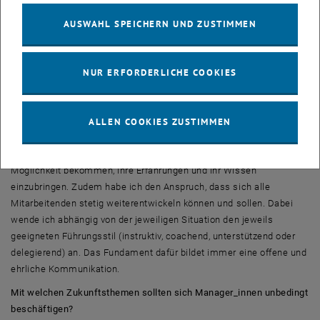
Erfolg in diesem globalen, dynamischen und anspruchsvollen Sektor
AUSWAHL SPEICHERN UND ZUSTIMMEN
sind branchenspezifisches Know-how und ein gutes Verständnis
der Aufgaben, Netzwerke, Strukturen, Prozesse, Technologien,
Systeme, Standards, Regelwerke usw. Das MBA-Programm hat es
NUR ERFORDERLICHE COOKIES
mir ermöglicht, dieses Wissen neben meiner praktischen
Ausbildung zu erwerben.
Was zeichnet Ihrer Meinung nach eine gute Führungspersönlichkeit
ALLEN COOKIES ZUSTIMMEN
aus?
Es ist für mich besonders wichtig, dass alle Mitarbeitenden die
Möglichkeit bekommen, ihre Erfahrungen und ihr Wissen
einzubringen. Zudem habe ich den Anspruch, dass sich alle
Mitarbeitenden stetig weiterentwickeln können und sollen. Dabei
wende ich abhängig von der jeweiligen Situation den jeweils
geeigneten Führungsstil (instruktiv, coachend, unterstützend oder
delegierend) an. Das Fundament dafür bildet immer eine offene und
ehrliche Kommunikation.
Mit welchen Zukunftsthemen sollten sich Manager_innen unbedingt
beschäftigen?