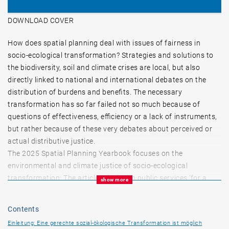
DOWNLOAD COVER
How does spatial planning deal with issues of fairness in
socio-ecological transformation? Strategies and solutions to
the biodiversity, soil and climate crises are local, but also
directly linked to national and international debates on the
distribution of burdens and benefits. The necessary
transformation has so far failed not so much because of
questions of effectiveness, efficiency or a lack of instruments,
but rather because of these very debates about perceived or
actual distributive justice.
The 2025 Spatial Planning Yearbook focuses on the
environmental and climate justice of socio-ecological
transformation: The articles deal with public services ‘for a
show more
good life within planetary boundaries’ and the evaluation of
public projects in terms of a ‘just transition’, but also with the
Contents
socially just provision of housing and mobility.
Einleitung: Eine gerechte sozial-ökologische Transformation ist möglich
What conditions must be met for a fair provision of housing,