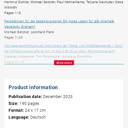
Hartmut Dumke, Michael Getzner, Paul Hahnenkamp, Tatjana Neuhuber, Gesa
mobility and public services? How can sustainability and
Witthöft
justice dimensions be taken into account in project evaluation?
Pages 1–5
Perspektiven für die Daseinsvorsorge: Ein gutes Leben für alle innerhalb
planetarer Grenzen?
Michael Getzner, Leonhard Plank
Pages 7–25
Vertragsraumordnung als Instrument der Klima- und Mobilitätswende – führt
die Verfassungsnovelle zu Art 15 Abs 5 B-VG zu mehr Rechtssicherheit?
Stephan Andessner, Tim Pöchhacker, Annalena Rinnhofer
Pages 27–47
show more
Wie die Energiewende „klimagerecht“ bewertet werden kann: Ein Ansatz für
die kommunale Raumplanung, unter Berücksichtigung der energie- und
klimarelevanten Berichterstattung, anhand des Forschungsprojektes
Product information
transFORMAT-LINK
Daniel Youssef, Hartmut Dumke, Elias Grinzinger
Publication date:
December 2025
Pages 49–64
Size:
195
pages
Der Klimaraumplan als Instrument in eine klimafreundliche und klimagerechte
Format:
24 x 17 cm
Zukunft für Alpenstädte
Theresa Janesch, Sibylla Zech
Language:
Deutsch
Pages 65–90