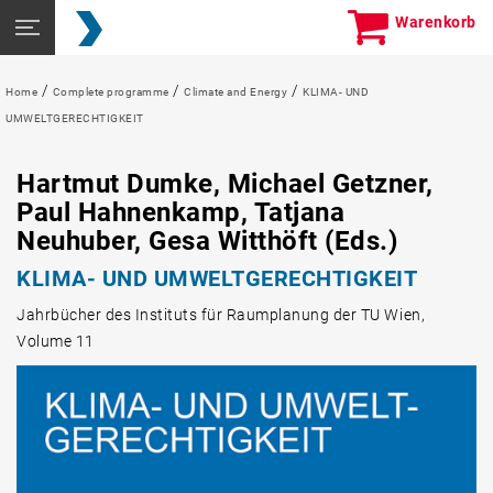
Skip
Seitennavigation
Warenkorb
to
öffnen
content
/
/
/
Home
Complete programme
Climate and Energy
KLIMA- UND
UMWELTGERECHTIGKEIT
Hartmut Dumke
,
Michael Getzner
,
Paul Hahnenkamp
,
Tatjana
Neuhuber
,
Gesa Witthöft
(Eds.)
KLIMA- UND UMWELTGERECHTIGKEIT
Jahrbücher des Instituts für Raumplanung der TU Wien,
Volume 11