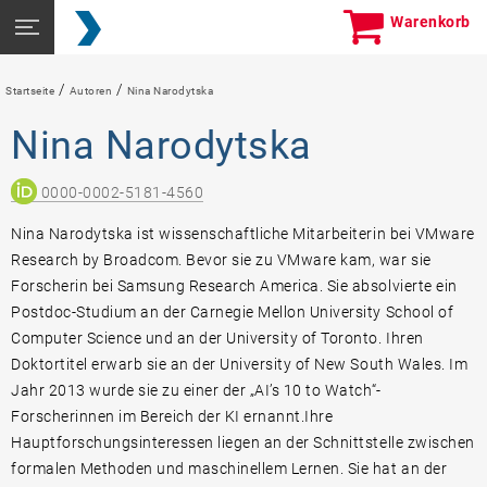
Skip
Seitennavigation
Warenkorb
to
öffnen
content
/
/
Startseite
Autoren
Nina Narodytska
Nina Narodytska
0000-0002-5181-4560
Nina Narodytska ist wissenschaftliche Mitarbeiterin bei VMware
Research by Broadcom. Bevor sie zu VMware kam, war sie
Forscherin bei Samsung Research America. Sie absolvierte ein
Postdoc-Studium an der Carnegie Mellon University School of
Computer Science und an der University of Toronto. Ihren
Doktortitel erwarb sie an der University of New South Wales. Im
Jahr 2013 wurde sie zu einer der „AI’s 10 to Watch“-
Forscherinnen im Bereich der KI ernannt.Ihre
Hauptforschungsinteressen liegen an der Schnittstelle zwischen
formalen Methoden und maschinellem Lernen. Sie hat an der