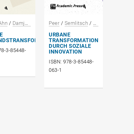
Peer
/
Semlitsch
/
Güntner
/
Haas
/
Ahn
/
Damjanovic
/
Schneider
/
Damböck
URBANE
E
TRANSFORMATION
NDSTRANSFORMATIONEN
DURCH SOZIALE
78-3-85448-
INNOVATION
ISBN: 978-3-85448-
063-1