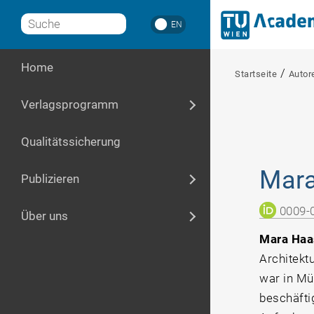
Skip
Seitennavigation
ENGLISH
to
öffnen
content
Home
/
Startseite
Autor
Verlagsprogramm
Open submenu
Qualitätssicherung
Mar
Publizieren
Open submenu
0009-
Über uns
Open submenu
Mara Ha
Architekt
war in Mü
beschäfti