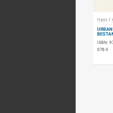
Haas
/
URBAN
BESTA
ISBN: 9
078-5