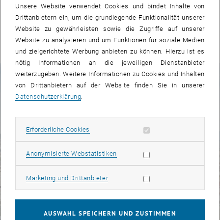
Unsere Website verwendet Cookies und bindet Inhalte von
Drittanbietern ein, um die grundlegende Funktionalität unserer
ALLE NEWS
Website zu gewährleisten sowie die Zugriffe auf unserer
Website zu analysieren und um Funktionen für soziale Medien
und zielgerichtete Werbung anbieten zu können. Hierzu ist es
nötig Informationen an die jeweiligen Dienstanbieter
Fakten zur TU Wien
weiterzugeben. Weitere Informationen zu Cookies und Inhalten
von Drittanbietern auf der Website finden Sie in unserer
Datenschutzerklärung
.
© TU Wien | Foto: Matthias Heisler
Erforderliche Cookies zulassen
Erforderliche Cookies
Subseiten von TU Wien 
Subseiten von Studium a
Subseiten von Forschung
Subseiten von Kooperati
Subseiten von Services 
Subseiten von Intern auf
Subseiten von Fakultäte
Statistik Cookies zulassen
Anonymisierte Webstatistiken
Marketing Cookies zulassen
Marketing und Drittanbieter
AUSWAHL SPEICHERN UND ZUSTIMMEN